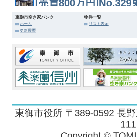
[売買800万円]No.3
コメント
東御市空き家バンク
物件一覧
ホーム
リスト表示
本格的に農業したい方に
更新履歴
てます。
続きを見る≫
[賃貸6.8万円]No.3
コメント
広々としたスペースでサ
習塾を開業したい方向け
東御市役所 〒389-0592 長野
いただけます。
続きを見
11
Copyright © TOMI C