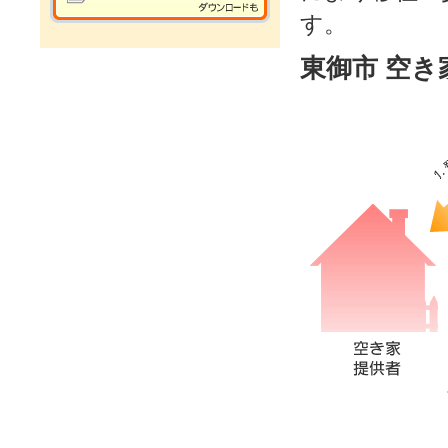
す。
東御市 空