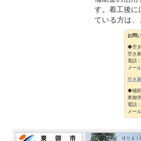
す。着工後に
ている方は、
お問
◆空
空き
電話：0
メー
空き家
◆補
東御
電話：0
メー