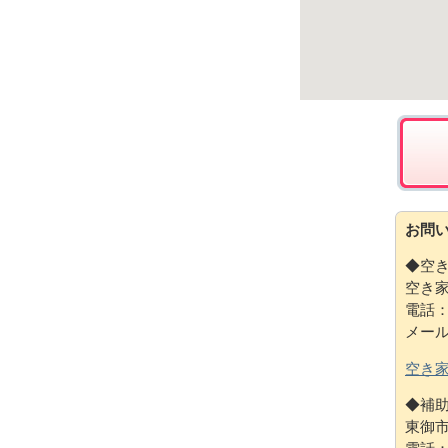
お問
◆空
空き
電話：0
メー
空き家
◆補
東御