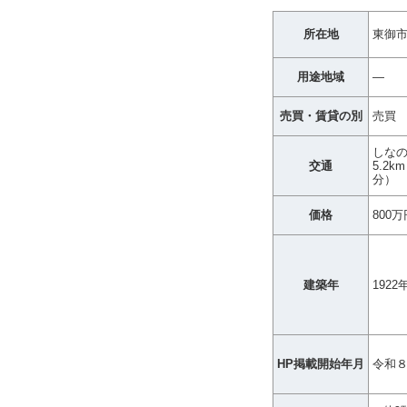
所在地
東御市八
用途地域
―
売買・賃貸の別
売買
しな
交通
5.2
分）
価格
800万
建築年
1922
HP掲載開始年月
令和