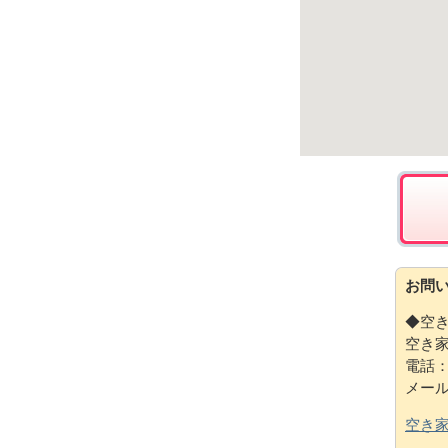
お問
◆空
空き
電話：0
メー
空き家