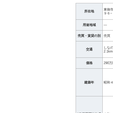
東御
所在地
９６−
用途地域
―
売買・賃貸の別
売買
しな
交通
2.1
価格
290
建築年
昭和