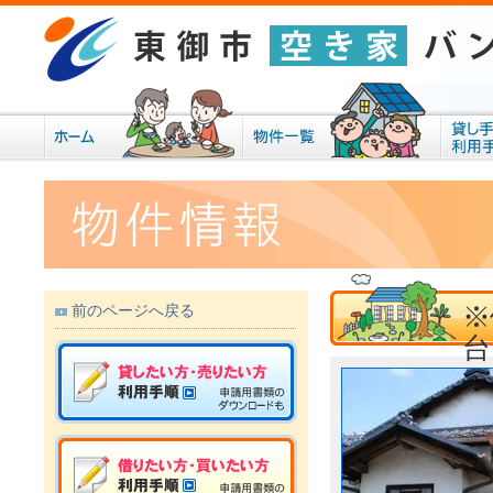
※
前のページへ戻る
台